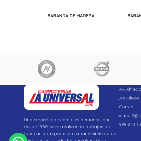
BARANDA DE MADERA
BARAN
Av. Alfred
Los Olivos 
Correo:
ventas2@ca
Una empresa de capitales peruanos, que
998 243 13
desde 1980, viene realizando trabajos de
fabricación, reparación y mantenimiento de
unidades en la industria metalmecánica.