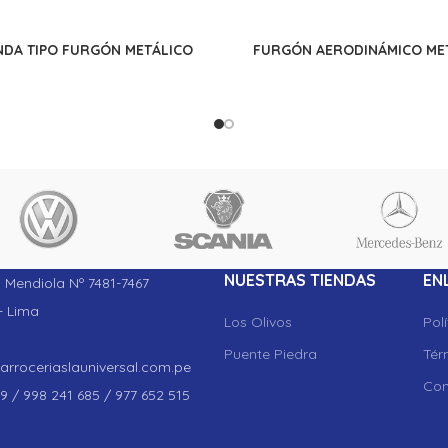
DA TIPO FURGÓN METÁLICO
FURGÓN AERODINÁMICO ME
NUESTRAS TIENDAS
EN
o Mendiola Nº 7481-7467
- Lima
Los Olivos
Pol
Puente Piedra
Tér
rroceriaslauniversal.com.pe
Con
9 / 998 241 685 / 977 652 515