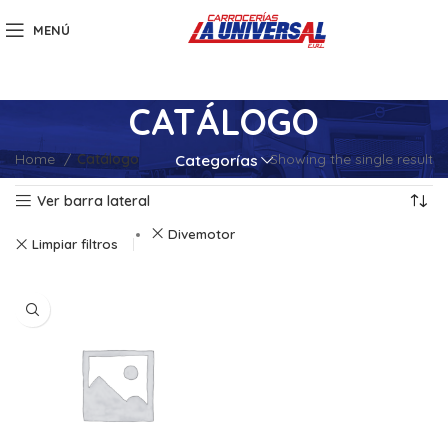
MENÚ
CATÁLOGO
Home
Catálogo
Showing the single result
Categorías
Ver barra lateral
Divemotor
Limpiar filtros