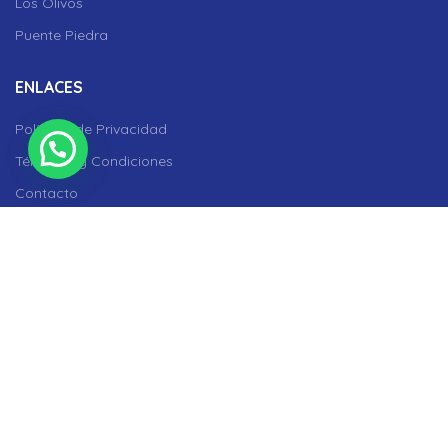
Los Olivos
Puente Piedra
ENLACES
Políticas de Privacidad
Términos y Condiciones
Contacto
REDES SOCIALES
Facebook
Instagram
YouTube
WhastApp
LA UNIVERSAL
2021 DESARROLLADO POR
AGENCIA.PE