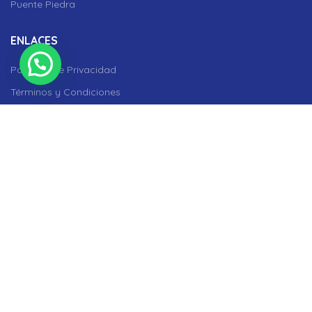
Puente Piedra
ENLACES
Políticas de Privacidad
Términos y Condiciones
Contacto
REDES SOCIALES
Facebook
Instagram
YouTube
WhastApp
LA UNIVERSAL
2021 DESARROLLADO POR
AGENCIA.PE