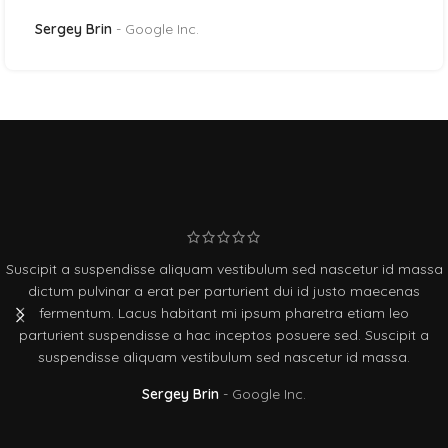
Sarah Connor
Google Inc.
 id massa
Suscipit a suspendisse aliquam vestibulum sed nascetur
ecenas
dictum pulvinar a erat per parturient dui id justo ma
 leo
fermentum. Lacus habitant mi ipsum pharetra etiam
scipit a
parturient suspendisse a hac inceptos posuere sed. Su
assa.
suspendisse aliquam vestibulum sed nascetur id m
Sarah Connor
Google Inc.