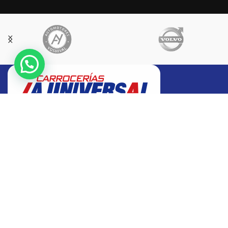
Una empresa de capitales peruanos, que desde 1980, viene
realizando trabajos de fabricación, reparación y
mantenimiento de unidades en la industria metalmecánica.
Av. Alfredo Mendiola Nº 7481-7467
Los Olivos - Lima
Correo: ventas2@carroceriaslauniversal.com.pe
998 243 139 / 998 241 685 / 977 652 515