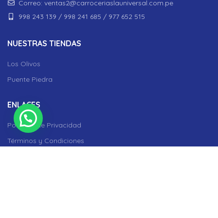
Correo: ventas2@carroceriaslauniversal.com.pe
998 243 139 / 998 241 685 / 977 652 515
NUESTRAS TIENDAS
Los Olivos
Puente Piedra
ENLACES
Políticas de Privacidad
Términos y Condiciones
Contacto
REDES SOCIALES
Facebook
Instagram